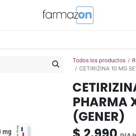
o Magistral Online
Telemedicina
PuntosFarmazon
Todos los productos
R
CETIRIZINA 10 MG S
CETIRIZIN
PHARMA X
(GENER)
$
2.990
IVA 