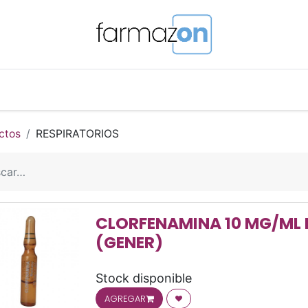
o Magistral Online
Telemedicina
PuntosFarmazon
ctos
RESPIRATORIOS
CLORFENAMINA 10 MG/ML I
(GENER)
Stock disponible
AGREGAR