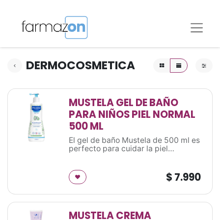
DERMOCOSMETICA
MUSTELA GEL DE BAÑO
PARA NIÑOS PIEL NORMAL
500 ML
El gel de baño Mustela de 500 ml es
perfecto para cuidar la piel
delicada de tu bebé. Su fórmula
suave y sin parabenos limpia
suavemente sin irritar la piel.
$
7.990
Además, está enriquecido con
ingredientes naturales que hidratan
y protegen la piel, dejándola suave
y nutrida. Ideal para el uso diario,
MUSTELA CREMA
este gel de baño dejará a tu bebé