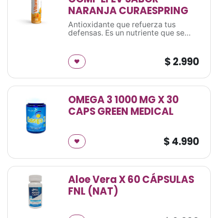
NARANJA CURAESPRING
Antioxidante que refuerza tus
defensas. Es un nutriente que se
encuentra en ciertos alimentos y
actúa como antioxidante, ya que
protege las células de los radicales
$
2.990
libres que son compuestos que
dañan nuestro cuerpo. A su vez,
contribuye al buen funcionamiento
del sistema inmunitario para
OMEGA 3 1000 MG X 30
proteger al cuerpo contra las
enfermedades.
CAPS GREEN MEDICAL
$
4.990
Aloe Vera X 60 CÁPSULAS
FNL (NAT)