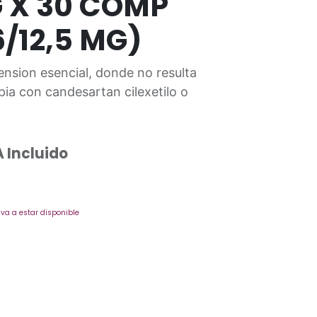
G X 30 COMP
6/12,5 MG)
ension esencial, donde no resulta
ia con candesartan cilexetilo o
A Incluido
va a estar disponible