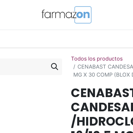
o Magistral Online
Telemedicina
PuntosFarmazon
Todos los productos
CENABAST CANDESAR
MG X 30 COMP (BLOX D
CENABAS
CANDESA
/HIDROCL