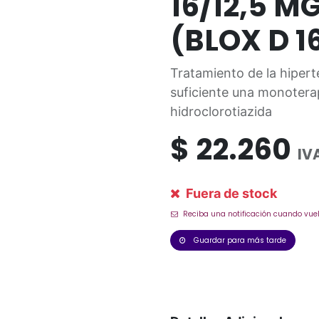
16/12,5 M
(BLOX D 1
Tratamiento de la hipert
suficiente una monoterap
hidroclorotiazida
$
22.260
IV
Fuera de stock
Reciba una notificación cuando vuel
Guardar para más tarde