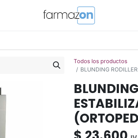
o Magistral Online
Telemedicina
PuntosFarmazon
Todos los productos
BLUNDING RODILLER
BLUNDING
ESTABILI
(ORTOPED
$
23.600
IV