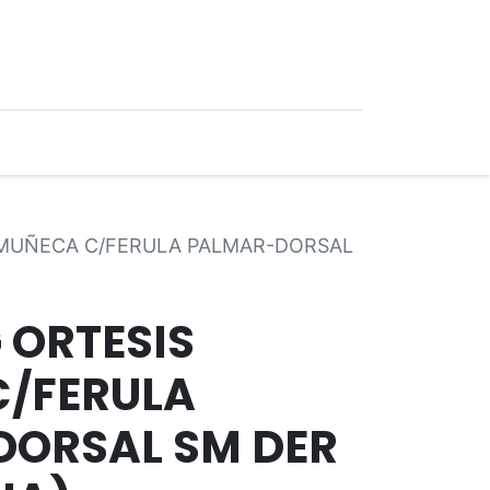
0
Ofertas
 MUÑECA C/FERULA PALMAR-DORSAL
 ORTESIS
/FERULA
ORSAL SM DER