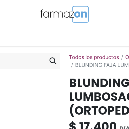
o Magistral Online
Telemedicina
PuntosFarmazon
Todos los productos
O
BLUNDING FAJA LUM
BLUNDING
LUMBOSAC
(ORTOPED
$
17.400
IVA