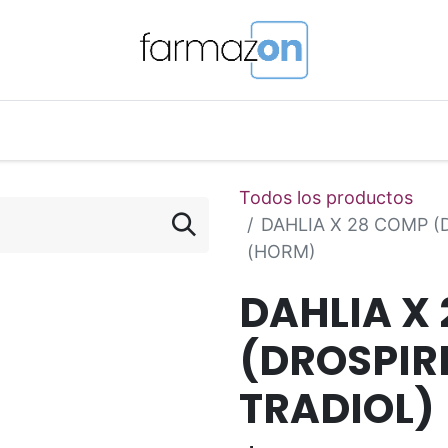
o Magistral Online
Telemedicina
PuntosFarmazon
Todos los productos
DAHLIA X 28 COMP 
(HORM)
DAHLIA X
(DROSPIR
TRADIOL)