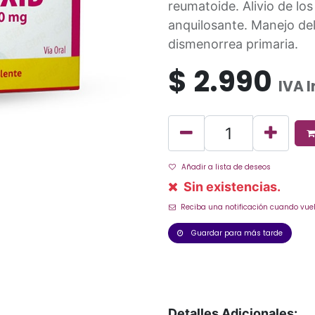
reumatoide. Alivio de los
anquilosante. Manejo del
dismenorrea primaria.
$
2.990
IVA 
Añadir a lista de deseos
Sin existencias.
Reciba una notificación cuando vuel
Guardar para más tarde
Detalles Adicionales: