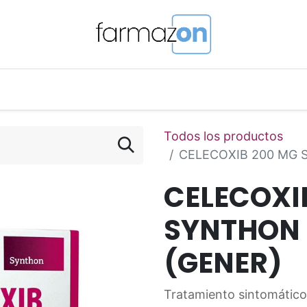
o Magistral Online
Telemedicina
PuntosFarmazon
Todos los productos
CELECOXIB 200 MG 
CELECOXI
SYNTHON 
(GENER)
Tratamiento sintomático d