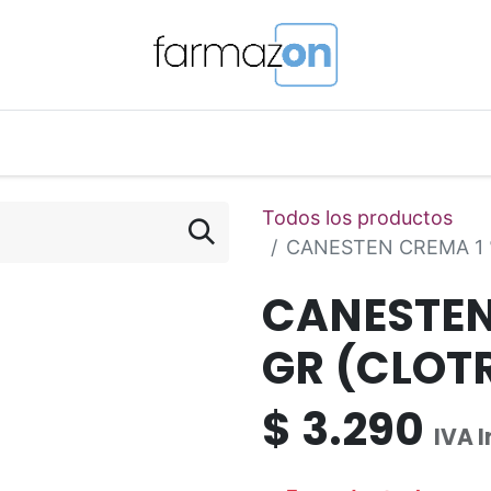
o Magistral Online
Telemedicina
PuntosFarmazon
Todos los productos
CANESTEN CREMA 1 
CANESTEN
GR (CLOT
$
3.290
IVA 