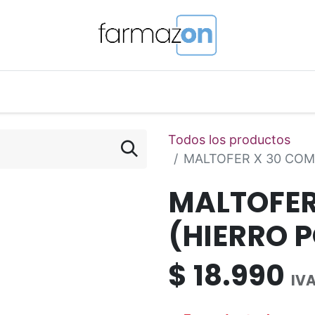
o Magistral Online
Telemedicina
PuntosFarmazon
Todos los productos
MALTOFER X 30 COM
MALTOFER
(HIERRO 
$
18.990
IVA