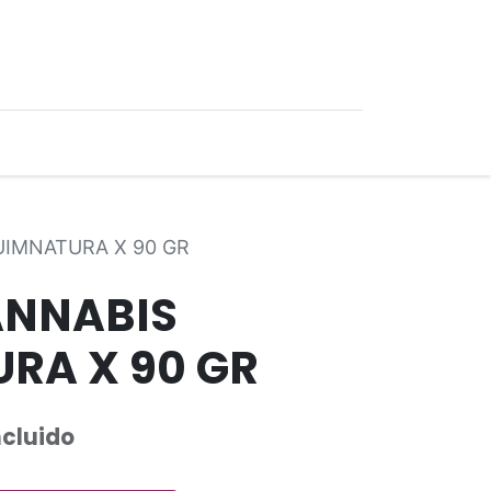
0
Ofertas
IMNATURA X 90 GR
ANNABIS
RA X 90 GR
ncluido