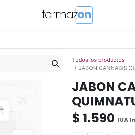
o Magistral Online
Telemedicina
PuntosFarmazon
Todos los productos
JABON CANNABIS QU
JABON C
QUIMNATU
$
1.590
IVA I