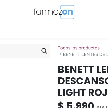
o Magistral Online
Telemedicina
PuntosFarmazon
Todos los productos
BENETT LENTES DE 
BENETT LE
DESCANSO
LIGHT RO
$
5.990
IVA 