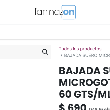
o Magistral Online
Telemedicina
PuntosFarmazon
Todos los productos
BAJADA SUERO MICR
BAJADA S
MICROGOT
60 GTS/M
$
690
IVA Incl