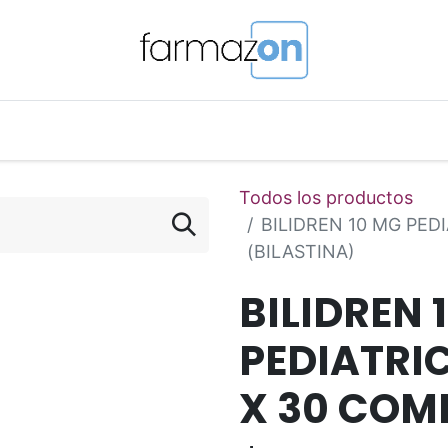
o Magistral Online
Telemedicina
PuntosFarmazon
Todos los productos
BILIDREN 10 MG PED
(BILASTINA)
BILIDREN 
PEDIATRI
X 30 COM