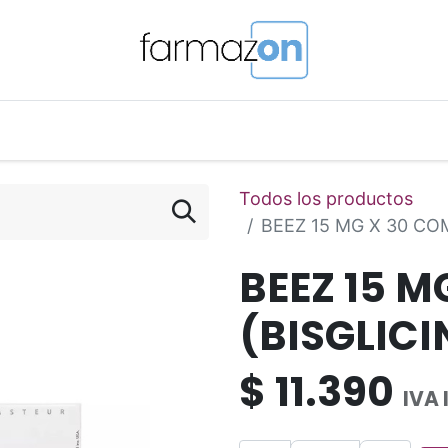
o Magistral Online
Telemedicina
PuntosFarmazon
Todos los productos
BEEZ 15 MG X 30 CO
BEEZ 15 M
(BISGLICI
$
11.390
IVA 