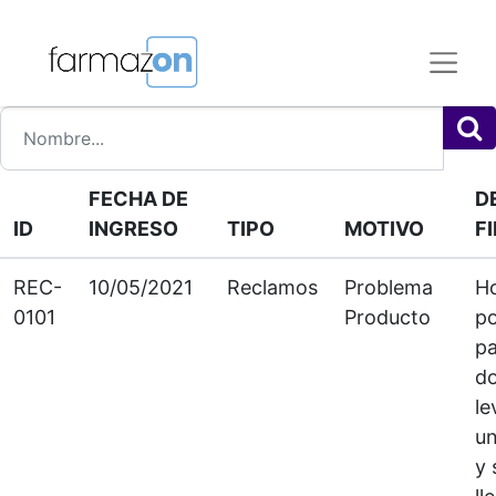
FECHA DE
D
ID
INGRESO
TIPO
MOTIVO
F
REC-
10/05/2021
Reclamos
Problema
Ho
0101
Producto
po
p
do
le
un
y