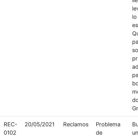
ll
le
lo
es
Q
p
so
p
ad
pa
bo
me
do
Gr
REC-
20/05/2021
Reclamos
Problema
Bu
0102
de
u