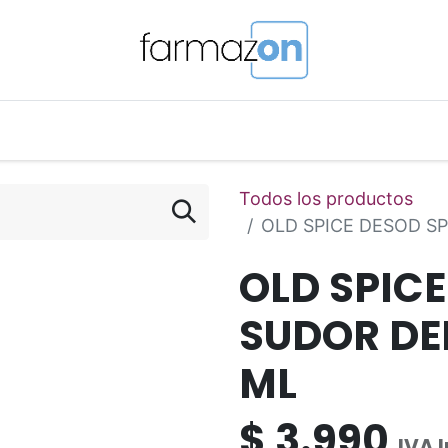
o Magistral Online
Telemedicina
PuntosFarmazon
Todos los productos
OLD SPICE DESOD S
OLD SPIC
SUDOR DE
ML
$
3.990
IVA 