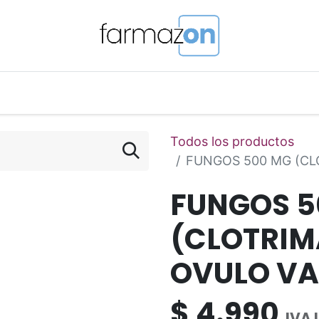
o Magistral Online
Telemedicina
PuntosFarmazon
Todos los productos
FUNGOS 500 MG (CL
FUNGOS 5
(CLOTRIMA
OVULO VA
$
4.990
IVA 