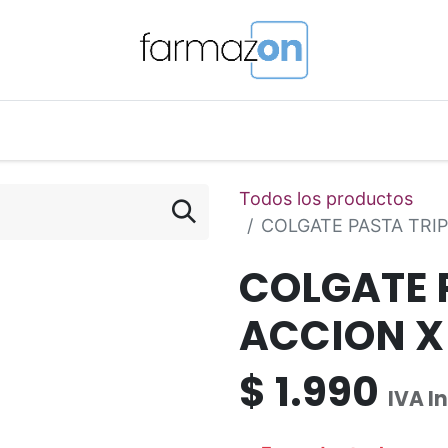
o Magistral Online
Telemedicina
PuntosFarmazon
Todos los productos
COLGATE PASTA TRIP
COLGATE 
ACCION X 
$
1.990
IVA I