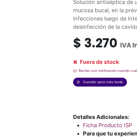
Solución antiséptica de u
mucosa bucal, en la preve
infecciones luego de int
desinfección de la cavi
$
3.270
IVA I
Fuera de stock
Reciba una notificación cuando vuel
Guardar para más tarde
Detalles Adicionales:
Ficha Producto ISP
Para que tu experie