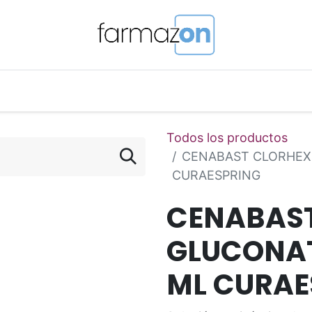
o Magistral Online
Telemedicina
PuntosFarmazon
Todos los productos
CENABAST CLORHEXI
CURAESPRING
CENABAST
GLUCONAT
ML CURAE