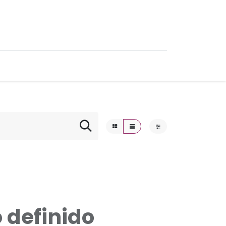
0
Ofertas
 definido