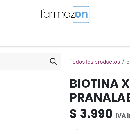
o Magistral Online
Telemedicina
PuntosFarmazon
Todos los productos
B
BIOTINA 
PRANALA
$
3.990
IVA 