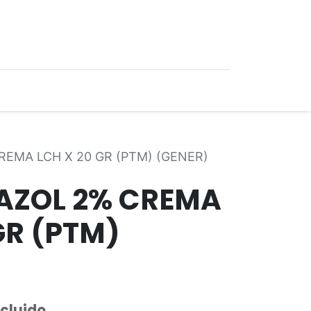
0
Ofertas
EMA LCH X 20 GR (PTM) (GENER)
AZOL 2% CREMA
GR (PTM)
ncluido