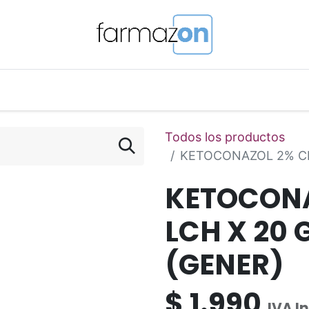
o Magistral Online
Telemedicina
PuntosFarmazon
Todos los productos
KETOCONAZOL 2% CR
KETOCON
LCH X 20 
(GENER)
$
1.990
IVA I