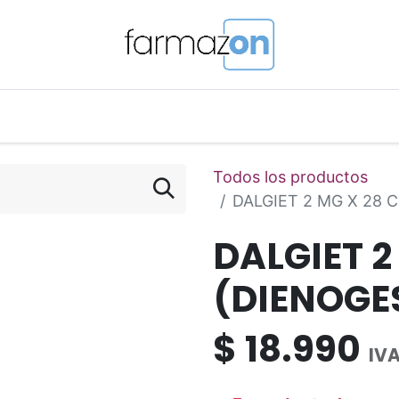
o Magistral Online
Telemedicina
PuntosFarmazon
Todos los productos
DALGIET 2 MG X 28 
DALGIET 2
(DIENOGE
$
18.990
IVA