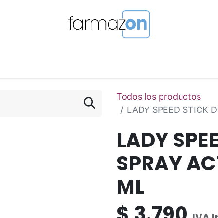
o Magistral Online
Telemedicina
PuntosFarmazon
Todos los productos
LADY SPEED STICK D
LADY SPE
SPRAY ACT
ML
$
3.790
IVA I