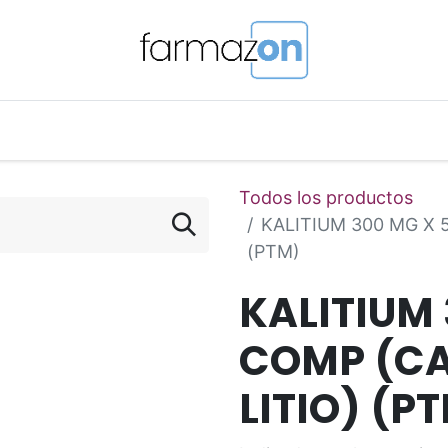
o Magistral Online
Telemedicina
PuntosFarmazon
Todos los productos
KALITIUM 300 MG X 
(PTM)
KALITIUM 
COMP (C
LITIO) (P