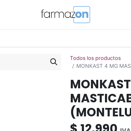
o Magistral Online
Telemedicina
PuntosFarmazon
Todos los productos
MONKAST 4 MG MAS
MONKAST
MASTICAB
(MONTEL
$
12.990
IVA