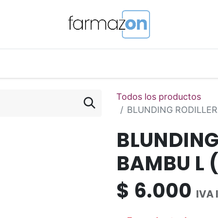
o Magistral Online
Telemedicina
PuntosFarmazon
Todos los productos
BLUNDING RODILLER
BLUNDING
BAMBU L 
$
6.000
IVA 