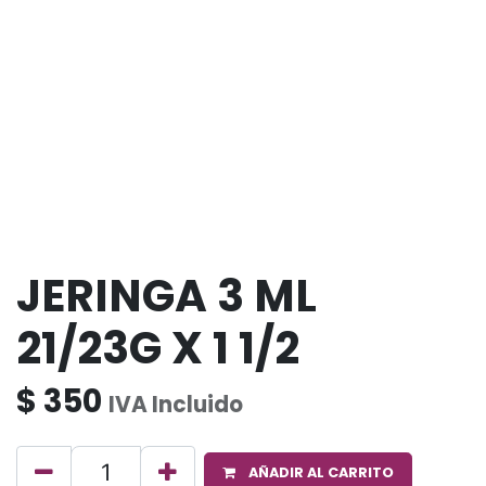
JERINGA 3 ML
21/23G X 1 1/2
$
350
IVA Incluido
AÑADIR AL CARRITO