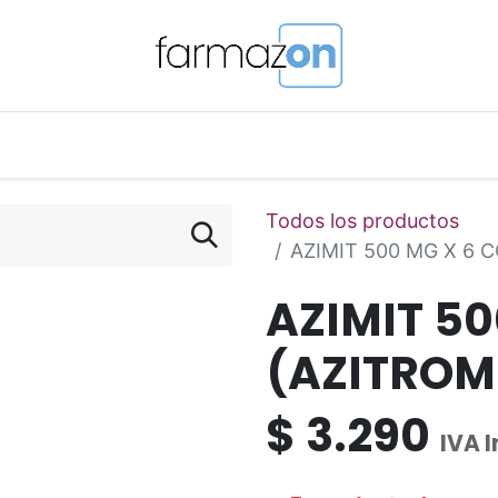
o Magistral Online
Telemedicina
PuntosFarmazon
Todos los productos
AZIMIT 500 MG X 6 
AZIMIT 5
(AZITROM
$
3.290
IVA 