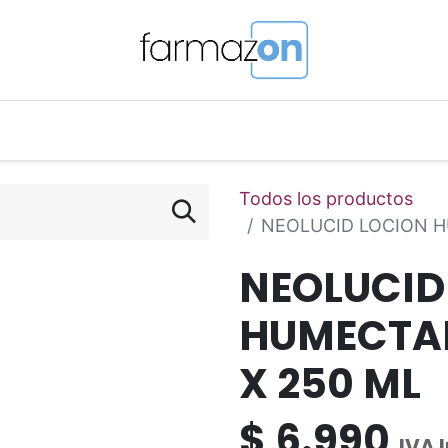
o Magistral Online
Telemedicina
PuntosFarmazon
Todos los productos
NEOLUCID LOCION H
NEOLUCID
HUMECTAN
X 250 ML
$
6.990
IVA 