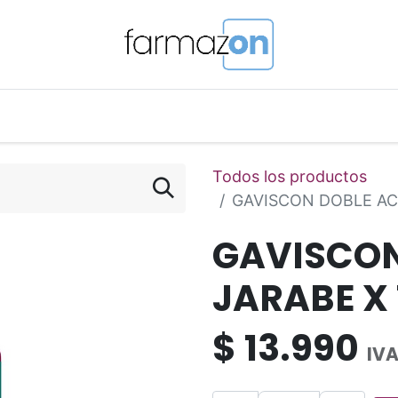
o Magistral Online
Telemedicina
PuntosFarmazon
Todos los productos
GAVISCON DOBLE AC
GAVISCON
JARABE X 
$
13.990
IVA