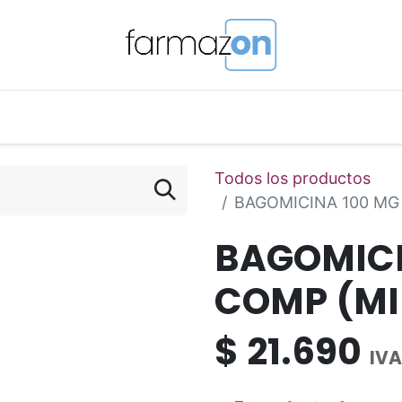
o Magistral Online
Telemedicina
PuntosFarmazon
Todos los productos
BAGOMICINA 100 MG 
BAGOMICI
COMP (MI
$
21.690
IVA