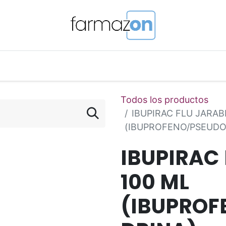
o Magistral Online
Telemedicina
PuntosFarmazon
Todos los productos
IBUPIRAC FLU JARAB
(IBUPROFENO/PSEUDO
IBUPIRAC 
100 ML
(IBUPROF