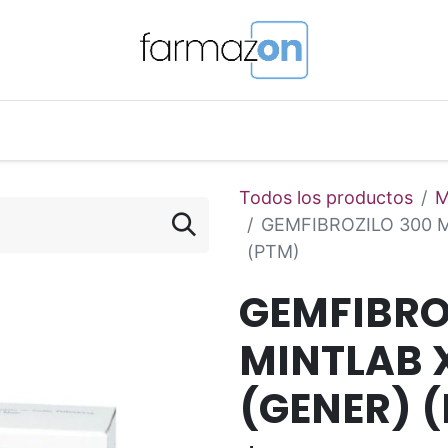
o Magistral Online
Telemedicina
PuntosFarmazon
Todos los productos
M
GEMFIBROZILO 300 
(PTM)
GEMFIBRO
MINTLAB 
(GENER) 