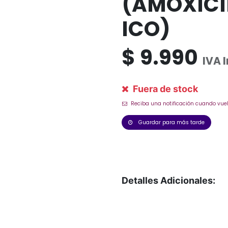
(AMOXICI
ICO)
$
9.990
IVA 
Fuera de stock
Reciba una notificación cuando vuel
Guardar para más tarde
Detalles Adicionales: