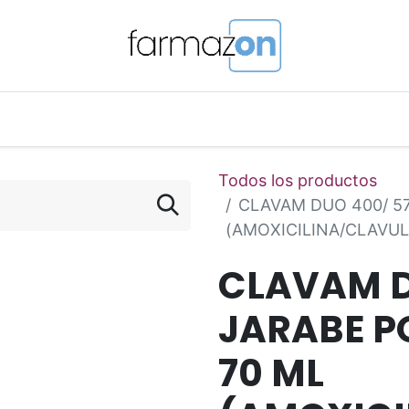
o Magistral Online
Telemedicina
PuntosFarmazon
Todos los productos
CLAVAM DUO 400/ 57
(AMOXICILINA/CLAVU
CLAVAM D
JARABE P
70 ML