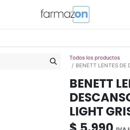
o Magistral Online
Telemedicina
PuntosFarmazon
Todos los productos
BENETT LENTES DE 
BENETT LE
DESCANSO
LIGHT GRI
$
5.990
IVA 