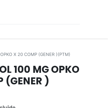
0
Ofertas
 OPKO X 20 COMP (GENER )(PTM)
OL 100 MG OPKO
 (GENER )
ncluido