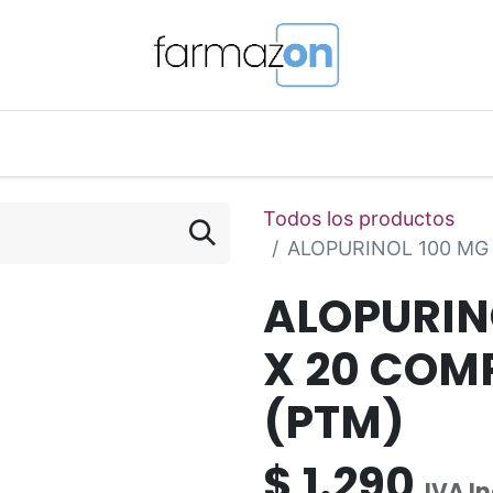
o Magistral Online
Telemedicina
PuntosFarmazon
Todos los productos
ALOPURINOL 100 MG
ALOPURIN
X 20 COMP
(PTM)
$
1.290
IVA I