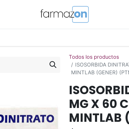
o Magistral Online
Telemedicina
PuntosFarmazon
Todos los productos
ISOSORBIDA DINITRA
MINTLAB (GENER) (PT
ISOSORBI
MG X 60 
MINTLAB 