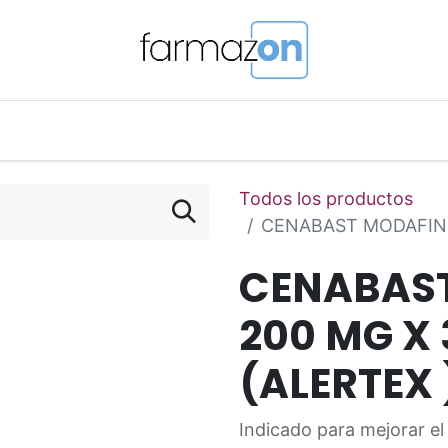
o Magistral Online
Telemedicina
PuntosFarmazon
Todos los productos
CENABAST MODAFINI
CENABAST
200 MG X
(ALERTEX 
Indicado para mejorar el