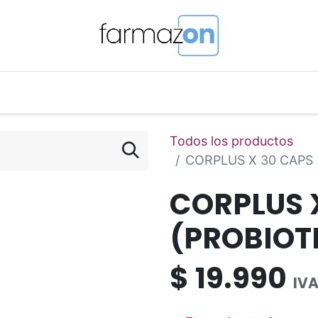
o Magistral Online
Telemedicina
PuntosFarmazon
Todos los productos
CORPLUS X 30 CAPS 
CORPLUS 
(PROBIOT
$
19.990
IVA