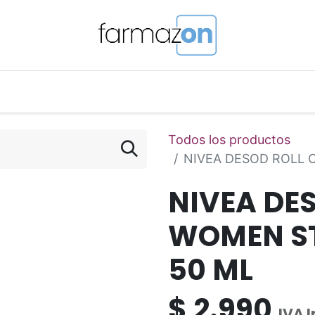
o Magistral Online
Telemedicina
PuntosFarmazon
Todos los productos
NIVEA DESOD ROLL 
NIVEA DE
WOMEN ST
50 ML
$
2.990
IVA 