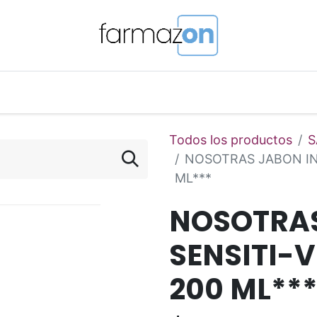
o Magistral Online
Telemedicina
PuntosFarmazon
Todos los productos
S
NOSOTRAS JABON IN
ML***
NOSOTRAS
SENSITI-
200 ML**