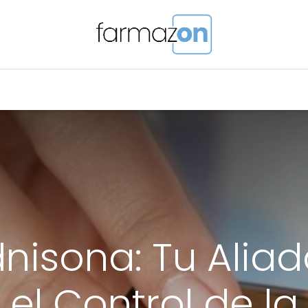
o Magistral Online
Telemedicina
PuntosFarmazon
nisona: Tu Alia
el Control de la