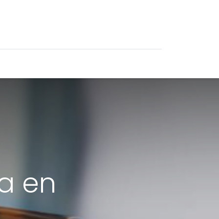
0
Ofertas
da en