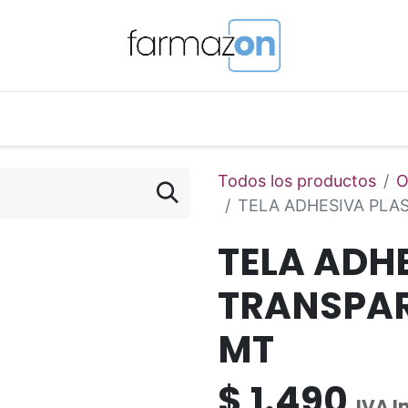
o Magistral Online
Telemedicina
PuntosFarmazon
Todos los productos
O
TELA ADHESIVA PLA
TELA ADH
TRANSPAR
MT
$
1.490
IVA I