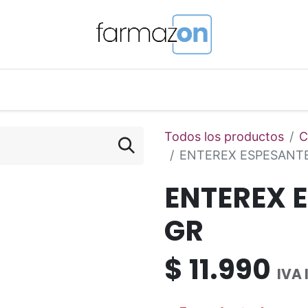
o Magistral Online
Telemedicina
PuntosFarmazon
Todos los productos
C
ENTEREX ESPESANTE
ENTEREX 
GR
$
11.990
IVA 