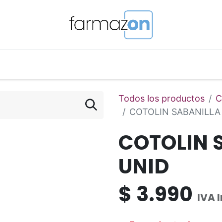
o Magistral Online
Telemedicina
PuntosFarmazon
Todos los productos
C
COTOLIN SABANILLA 
COTOLIN 
UNID
$
3.990
IVA 