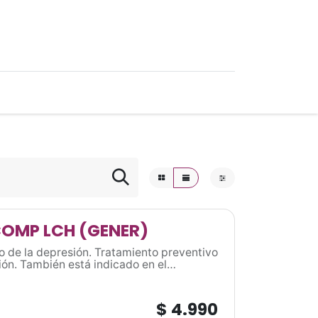
0
Ofertas
COMP LCH (GENER)
o de la depresión. Tratamiento preventivo
ión. También está indicado en el
aque de pánico) con o sin agorafobia y, en
pulsivo (TOC)”.
$
4.990